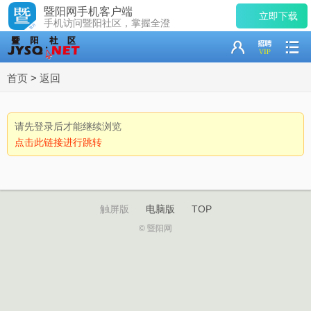
暨阳网手机客户端
立即下载
手机访问暨阳社区，掌握全澄
首页
>
返回
请先登录后才能继续浏览
点击此链接进行跳转
触屏版
电脑版
TOP
© 暨阳网