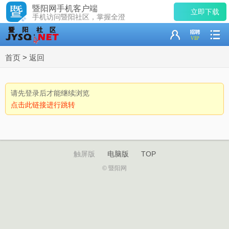
暨阳网手机客户端
立即下载
手机访问暨阳社区，掌握全澄
首页
>
返回
请先登录后才能继续浏览
点击此链接进行跳转
触屏版
电脑版
TOP
© 暨阳网