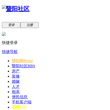
登录
注册
快捷登录
快捷导航
暨阳网
Portal
暨阳社区
BBS
房产
装修
婚嫁
人才
相亲
便民信息
手机客户端
招聘VIP