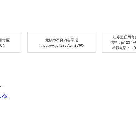
江苏互联网有
报专区
无锡市不良内容举报
信箱：js12377@j
.CN
https://wx.js12377.cn:8700/
举报电话：（02
 .
协议