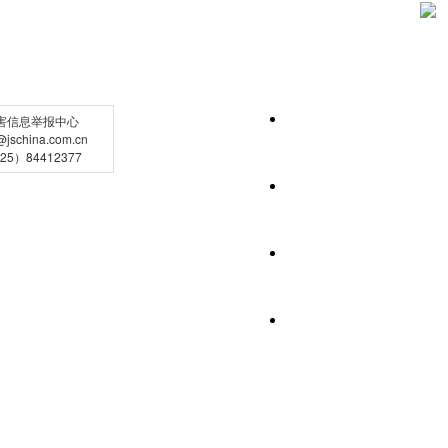
害信息举报中心
schina.com.cn
5）84412377