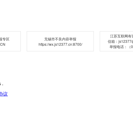
江苏互联网有
报专区
无锡市不良内容举报
信箱：js12377@j
.CN
https://wx.js12377.cn:8700/
举报电话：（02
 .
协议