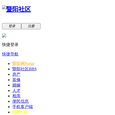
登录
注册
快捷登录
快捷导航
暨阳网
Portal
暨阳社区
BBS
房产
装修
婚嫁
人才
相亲
便民信息
手机客户端
招聘VIP