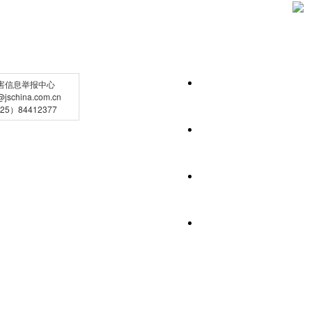
害信息举报中心
schina.com.cn
5）84412377