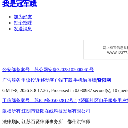
我是冠军哦
加为好友
打个招呼
发送消息
网上有害信息举
WWW.12377
公安部备案号：苏公网安备32028102000061号
广告服务
|
争议投诉
|
移动客户端下载
|
手机触屏版
|
暨阳网
GMT+8, 2026-8-8 17:26
, Processed in 0.030987 second(s), 10 querie
工信部备案号：苏ICP备05002812号-1
*暨阳社区电子服务用户
版权所有:江阴市暨阳在线科技发展有限公司
法律顾问:江苏百贤律师事务所—邵伟洪律师