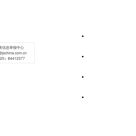
害信息举报中心
schina.com.cn
5）84412377