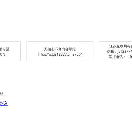
江苏互联网有
报专区
无锡市不良内容举报
信箱：js12377@j
.CN
https://wx.js12377.cn:8700/
举报电话：（02
s .
协议