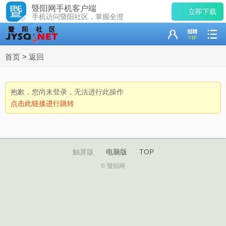
暨阳网手机客户端
立即下载
手机访问暨阳社区，掌握全澄
首页
>
返回
抱歉，您尚未登录，无法进行此操作
点击此链接进行跳转
触屏版
电脑版
TOP
© 暨阳网