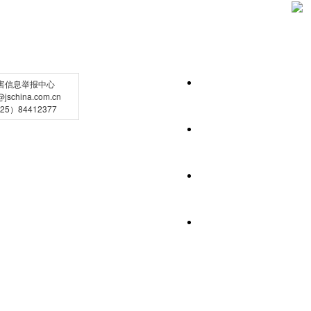
害信息举报中心
schina.com.cn
5）84412377