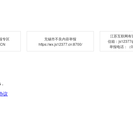
江苏互联网有
报专区
无锡市不良内容举报
信箱：js12377@j
.CN
https://wx.js12377.cn:8700/
举报电话：（02
 .
协议