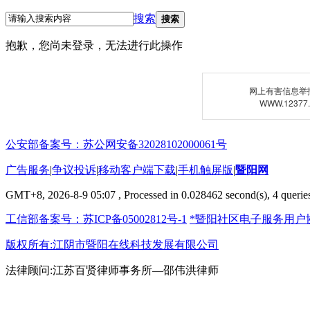
搜索
搜索
抱歉，您尚未登录，无法进行此操作
网上有害信息举
WWW.12377
公安部备案号：苏公网安备32028102000061号
广告服务
|
争议投诉
|
移动客户端下载
|
手机触屏版
|
暨阳网
GMT+8, 2026-8-9 05:07
, Processed in 0.028462 second(s), 4 queries
工信部备案号：苏ICP备05002812号-1
*暨阳社区电子服务用户
版权所有:江阴市暨阳在线科技发展有限公司
法律顾问:江苏百贤律师事务所—邵伟洪律师