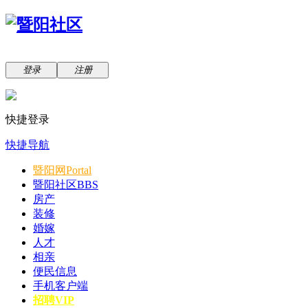
登录
注册
快捷登录
快捷导航
暨阳网
Portal
暨阳社区
BBS
房产
装修
婚嫁
人才
相亲
便民信息
手机客户端
招聘VIP