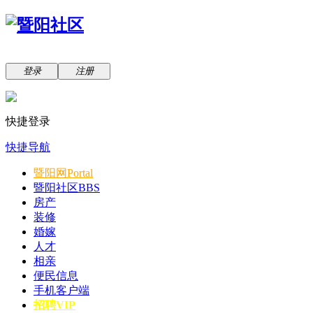
登录
注册
快捷登录
快捷导航
暨阳网
Portal
暨阳社区
BBS
房产
装修
婚嫁
人才
相亲
便民信息
手机客户端
招聘VIP