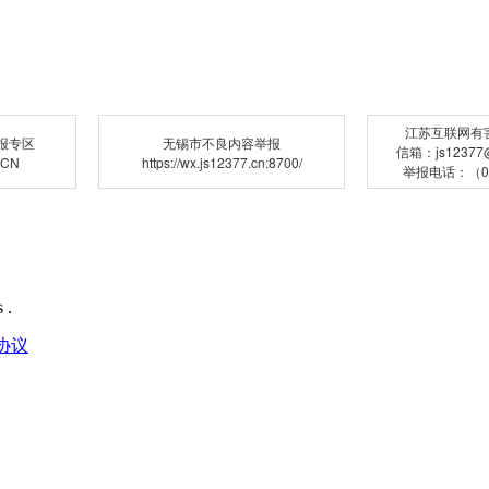
江苏互联网有
报专区
无锡市不良内容举报
信箱：js12377@j
.CN
https://wx.js12377.cn:8700/
举报电话：（02
 .
协议