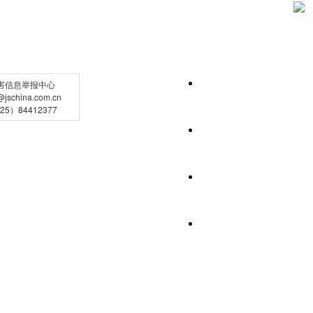
害信息举报中心
schina.com.cn
5）84412377