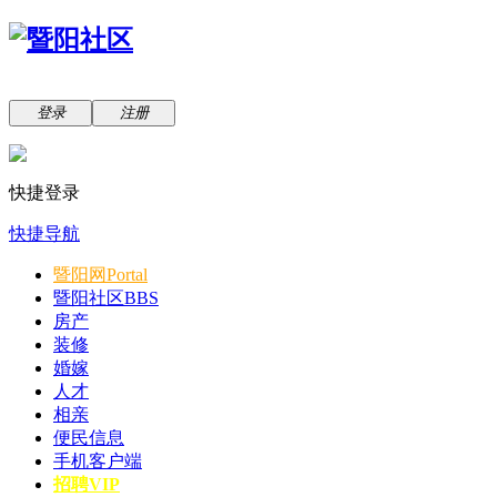
登录
注册
快捷登录
快捷导航
暨阳网
Portal
暨阳社区
BBS
房产
装修
婚嫁
人才
相亲
便民信息
手机客户端
招聘VIP