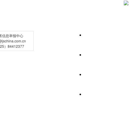
害信息举报中心
schina.com.cn
5）84412377