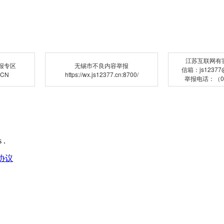
江苏互联网有
报专区
无锡市不良内容举报
信箱：js12377@j
.CN
https://wx.js12377.cn:8700/
举报电话：（02
 .
协议