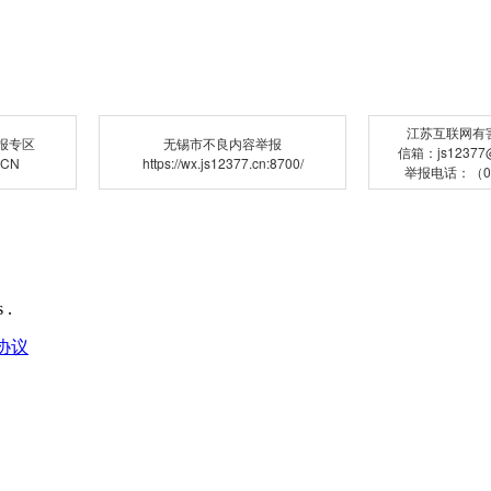
江苏互联网有
报专区
无锡市不良内容举报
信箱：js12377@j
.CN
https://wx.js12377.cn:8700/
举报电话：（02
 .
协议