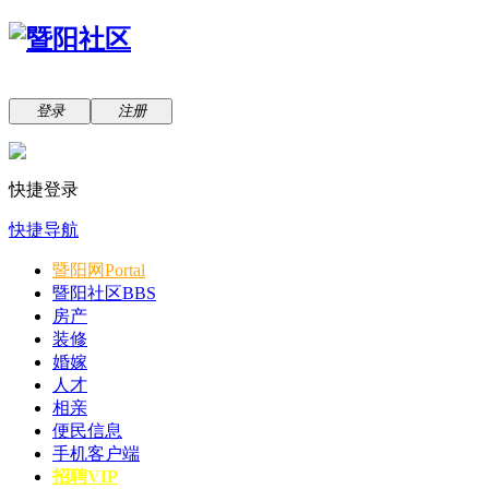
登录
注册
快捷登录
快捷导航
暨阳网
Portal
暨阳社区
BBS
房产
装修
婚嫁
人才
相亲
便民信息
手机客户端
招聘VIP