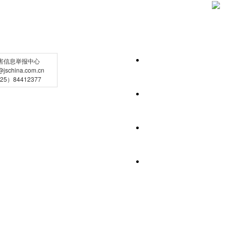
害信息举报中心
schina.com.cn
5）84412377