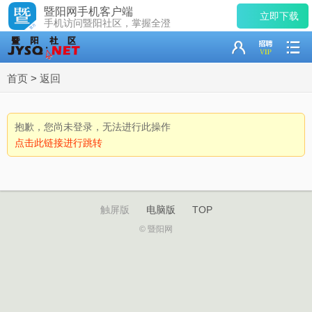
暨阳网手机客户端
立即下载
手机访问暨阳社区，掌握全澄
首页
>
返回
抱歉，您尚未登录，无法进行此操作
点击此链接进行跳转
触屏版
电脑版
TOP
© 暨阳网