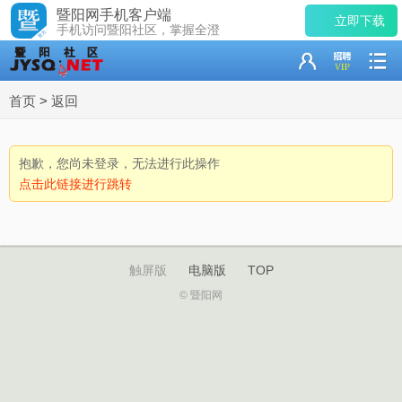
暨阳网手机客户端
立即下载
手机访问暨阳社区，掌握全澄
首页
>
返回
抱歉，您尚未登录，无法进行此操作
点击此链接进行跳转
触屏版
电脑版
TOP
© 暨阳网