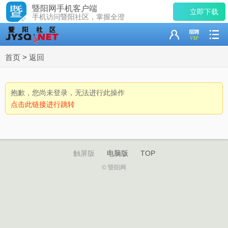
暨阳网手机客户端
立即下载
手机访问暨阳社区，掌握全澄
首页
>
返回
抱歉，您尚未登录，无法进行此操作
点击此链接进行跳转
触屏版
电脑版
TOP
© 暨阳网