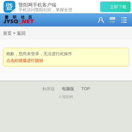
暨阳网手机客户端
立即下载
手机访问暨阳社区，掌握全澄
首页
>
返回
抱歉，您尚未登录，无法进行此操作
点击此链接进行跳转
触屏版
电脑版
TOP
© 暨阳网