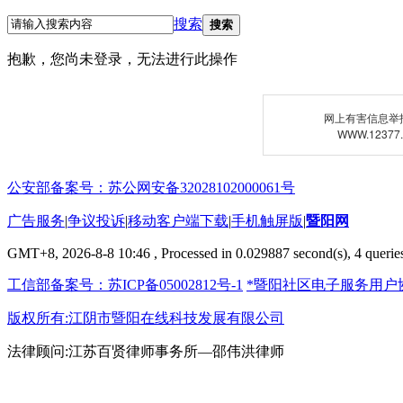
搜索
搜索
抱歉，您尚未登录，无法进行此操作
网上有害信息举
WWW.12377
公安部备案号：苏公网安备32028102000061号
广告服务
|
争议投诉
|
移动客户端下载
|
手机触屏版
|
暨阳网
GMT+8, 2026-8-8 10:46
, Processed in 0.029887 second(s), 4 queries
工信部备案号：苏ICP备05002812号-1
*暨阳社区电子服务用户
版权所有:江阴市暨阳在线科技发展有限公司
法律顾问:江苏百贤律师事务所—邵伟洪律师