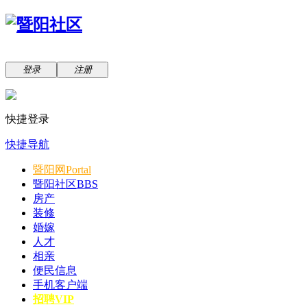
登录
注册
快捷登录
快捷导航
暨阳网
Portal
暨阳社区
BBS
房产
装修
婚嫁
人才
相亲
便民信息
手机客户端
招聘VIP