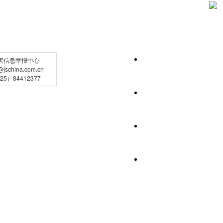
害信息举报中心
schina.com.cn
5）84412377