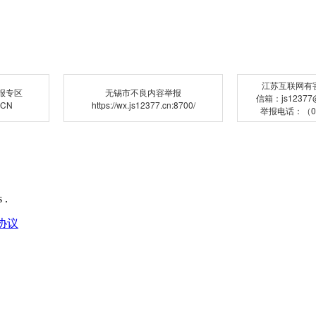
江苏互联网有
报专区
无锡市不良内容举报
信箱：js12377@j
.CN
https://wx.js12377.cn:8700/
举报电话：（02
 .
协议