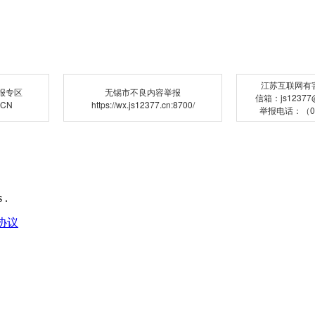
江苏互联网有
报专区
无锡市不良内容举报
信箱：js12377@j
.CN
https://wx.js12377.cn:8700/
举报电话：（02
 .
协议