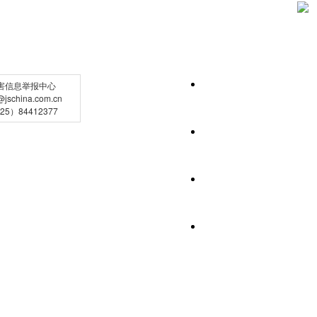
害信息举报中心
schina.com.cn
5）84412377