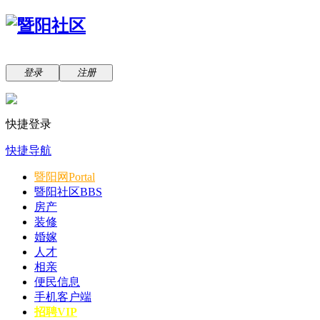
登录
注册
快捷登录
快捷导航
暨阳网
Portal
暨阳社区
BBS
房产
装修
婚嫁
人才
相亲
便民信息
手机客户端
招聘VIP