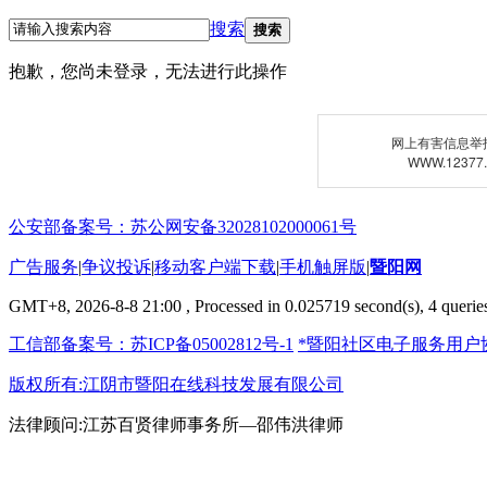
搜索
搜索
抱歉，您尚未登录，无法进行此操作
网上有害信息举
WWW.12377
公安部备案号：苏公网安备32028102000061号
广告服务
|
争议投诉
|
移动客户端下载
|
手机触屏版
|
暨阳网
GMT+8, 2026-8-8 21:00
, Processed in 0.025719 second(s), 4 queries
工信部备案号：苏ICP备05002812号-1
*暨阳社区电子服务用户
版权所有:江阴市暨阳在线科技发展有限公司
法律顾问:江苏百贤律师事务所—邵伟洪律师