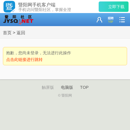
暨阳网手机客户端
立即下载
手机访问暨阳社区，掌握全澄
首页
>
返回
抱歉，您尚未登录，无法进行此操作
点击此链接进行跳转
触屏版
电脑版
TOP
© 暨阳网