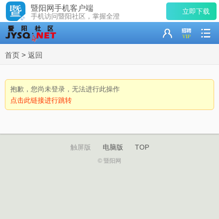
暨阳网手机客户端
立即下载
手机访问暨阳社区，掌握全澄
首页
>
返回
抱歉，您尚未登录，无法进行此操作
点击此链接进行跳转
触屏版
电脑版
TOP
© 暨阳网