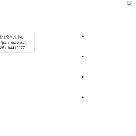
害信息举报中心
schina.com.cn
5）84412377