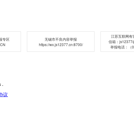
江苏互联网有
报专区
无锡市不良内容举报
信箱：js12377@j
.CN
https://wx.js12377.cn:8700/
举报电话：（02
 .
协议