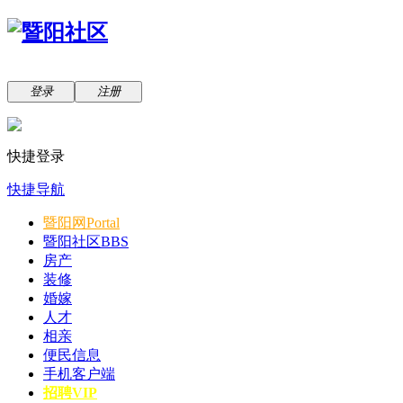
登录
注册
快捷登录
快捷导航
暨阳网
Portal
暨阳社区
BBS
房产
装修
婚嫁
人才
相亲
便民信息
手机客户端
招聘VIP