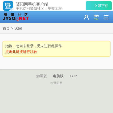
暨阳网手机客户端
立即下载
手机访问暨阳社区，掌握全澄
首页
>
返回
抱歉，您尚未登录，无法进行此操作
点击此链接进行跳转
触屏版
电脑版
TOP
© 暨阳网