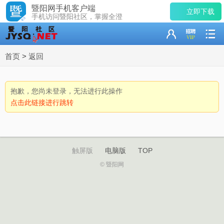
暨阳网手机客户端
立即下载
手机访问暨阳社区，掌握全澄
首页
>
返回
抱歉，您尚未登录，无法进行此操作
点击此链接进行跳转
触屏版
电脑版
TOP
© 暨阳网