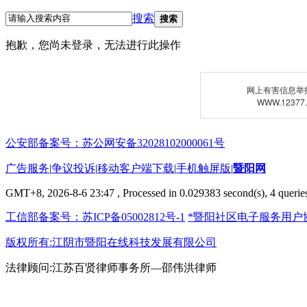
搜索
搜索
抱歉，您尚未登录，无法进行此操作
网上有害信息举
WWW.12377
公安部备案号：苏公网安备32028102000061号
广告服务
|
争议投诉
|
移动客户端下载
|
手机触屏版
|
暨阳网
GMT+8, 2026-8-6 23:47
, Processed in 0.029383 second(s), 4 queries
工信部备案号：苏ICP备05002812号-1
*暨阳社区电子服务用户
版权所有:江阴市暨阳在线科技发展有限公司
法律顾问:江苏百贤律师事务所—邵伟洪律师