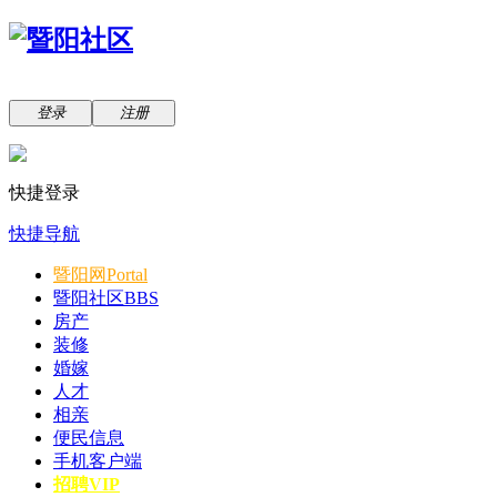
登录
注册
快捷登录
快捷导航
暨阳网
Portal
暨阳社区
BBS
房产
装修
婚嫁
人才
相亲
便民信息
手机客户端
招聘VIP