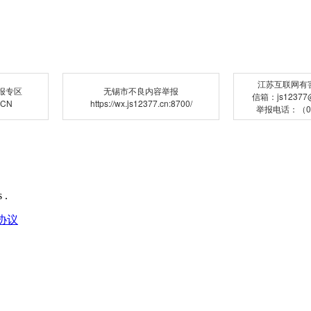
江苏互联网有
报专区
无锡市不良内容举报
信箱：js12377@j
.CN
https://wx.js12377.cn:8700/
举报电话：（02
 .
协议