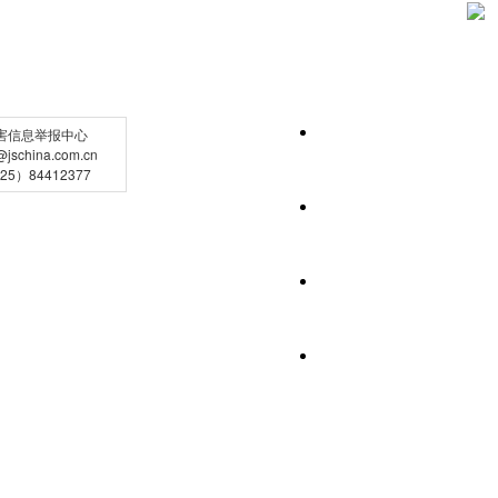
害信息举报中心
schina.com.cn
5）84412377