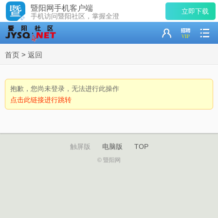
暨阳网手机客户端
立即下载
手机访问暨阳社区，掌握全澄
首页
>
返回
抱歉，您尚未登录，无法进行此操作
点击此链接进行跳转
触屏版
电脑版
TOP
© 暨阳网